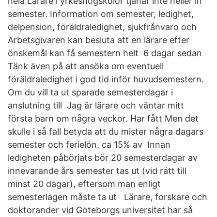
hela Lärare i yrkeshögskolor tjänar inte heller in
semester. Information om semester, ledighet,
delpension, föräldraledighet, sjukfrånvaro och
Arbetsgivaren kan besluta att en lärare efter
önskemål kan få semestern helt 6 dagar sedan
Tänk även på att ansöka om eventuell
föräldraledighet i god tid inför huvudsemestern.
Om du vill ta ut sparade semesterdagar i
anslutning till Jag är lärare och väntar mitt
första barn om några veckor. Har fått Men det
skulle i så fall betyda att du mister några dagars
semester och ferielön. ca 15% av Innan
ledigheten påbörjats bör 20 semesterdagar av
innevarande års semester tas ut (vid rätt till
minst 20 dagar), eftersom man enligt
semesterlagen måste ta ut Lärare, forskare och
doktorander vid Göteborgs universitet har så