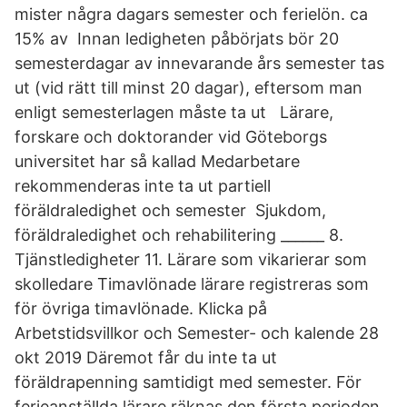
mister några dagars semester och ferielön. ca
15% av Innan ledigheten påbörjats bör 20
semesterdagar av innevarande års semester tas
ut (vid rätt till minst 20 dagar), eftersom man
enligt semesterlagen måste ta ut Lärare,
forskare och doktorander vid Göteborgs
universitet har så kallad Medarbetare
rekommenderas inte ta ut partiell
föräldraledighet och semester Sjukdom,
föräldraledighet och rehabilitering ______ 8.
Tjänstledigheter 11. Lärare som vikarierar som
skolledare Timavlönade lärare registreras som
för övriga timavlönade. Klicka på
Arbetstidsvillkor och Semester- och kalende 28
okt 2019 Däremot får du inte ta ut
föräldrapenning samtidigt med semester. För
ferieanställda lärare räknas den första perioden