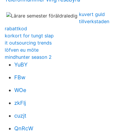
kuvert guld
tillverkstaden
rabattkod
korkort for tungt slap
it outsourcing trends
löfven eu möte
mindhunter season 2
YuBY
FBw
WOe
zkFlj
cuzjt
QnRcW