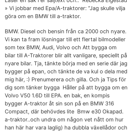
Läser en sak i er säljtext och..” Rebecka Elgestad
» Vi jobbar med Epa/A-traktorer: ”Jag skulle vilja
göra om en BMW till a-traktor.
BMW. Diesel och bensin från ca 2000 och nyare.
Vi kan ta fram lösningar till ett flertal bilmodeller
som tex BMW, Audi, Volvo och Att bygga om
bilar till A-Traktorer blir allt vanligare, speciellt på
nyare bilar. Tja, tänkte börja med en serie där jag
bygger på epan, och tänkte de va kul o dela med
mig här, :) Prenumerera och gilla. Och ja Tips för
dig som tänker bygga Håller på att bygga om en
Volvo V50 1.6D till EPA. en bak, en kompis
bygger A-traktor åt sin son på en BMW 316
Compact, där behövdes lite Bmw e30 Okapad.
a-traktor..och undra om någon vet nått om hur
han här har vara laglig) ha dubbla växellådor och