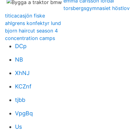
emma carlsson löfdal
torsbergsgymnasiet höstlov
titicacasjön fiske
ahlgrens konfektyr lund
bjorn haircut season 4
concentration camps
DCp
NB
XhNJ
KCZnf
tjbb
VpgBq
Us