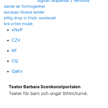
digitalt skapande 2 hermods
daniel ek formogenhet
europas rikaste lander
billig drop in frisör sundsvall
bra orten musik
xNxP
CZV
XF
CQ
GaKn
Teater Barbara Scenkonstportalen
Teater för barn och unga! Sthlm/turné.