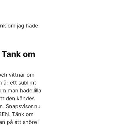
änk om jag hade
r Tank om
och vittnar om
 är ett sublimt
om man hade lilla
att den kändes
n. Snapsvisor.nu
BEN. Tänk om
en på ett snöre i