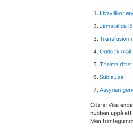
Livsvillkor e
Jämställda l
Transfusion 
Outlook mail 
Thelma ritter
Sub su se
Assyrian gen
Citera; Visa end
nubben uppå ett 
Men tomtegumman 