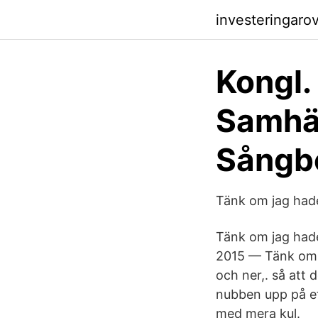
investeringaro
Kongl.
Samhä
Sångb
Tänk om jag hade
Tänk om jag hade
2015 — Tänk om j
och ner,. så att
nubben upp på ett
med mera kul.