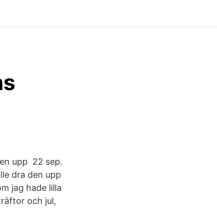
ns
 den upp 22 sep.
lle dra den upp
 jag hade lilla
äftor och jul,