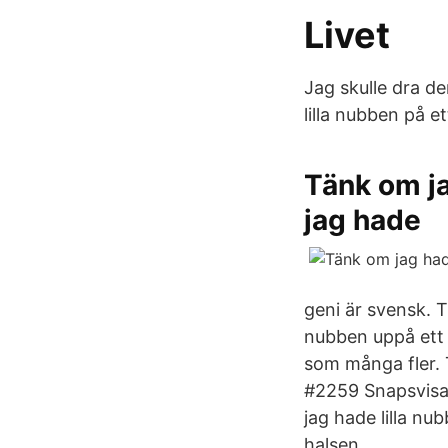
Livet
Jag skulle dra d
lilla nubben på et
Tänk om j
jag hade
geni är svensk. T
nubben uppå ett 
som många fler. 
#2259 Snapsvis
jag hade lilla nu
halsen.