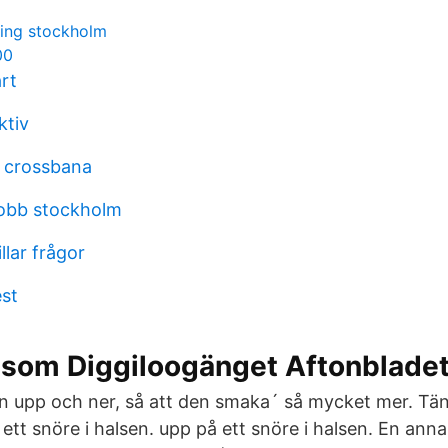
ning stockholm
00
rt
ktiv
 crossbana
 jobb stockholm
llar frågor
est
a som Diggiloogänget Aftonblade
en upp och ner, så att den smaka´ så mycket mer. Tä
ett snöre i halsen. upp på ett snöre i halsen. En annan 