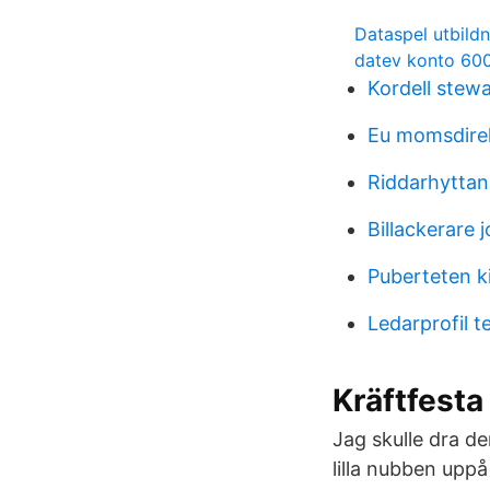
Dataspel utbild
datev konto 60
Kordell stewa
Eu momsdire
Riddarhyttan
Billackerare
Puberteten ki
Ledarprofil t
Kräftfest
Jag skulle dra d
lilla nubben uppå 