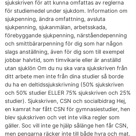
sjukskriven för att kunna omfattas av reglerna
för studiemedel under sjukdom. Information om
sjukpenning, ändra omfattning, avsluta
sjukpenning, sjukanmälan, arbetsskada,
förebyggande sjukpenning, närståendepenning
och smittbärarpenning för dig som har någon
slags anställning, även för dig som till exempel
jobbar halvtid, som timvikarie eller är anställd
utan sjuklön Om du nu ska vara sjukskriven från
ditt arbete men inte från dina studier så borde
du ha en deltidssjukskrivning (50% sjukskriven
och 50% studier ELLER 75% sjukskriven och 25%
studier). Sjukskriven, CSN och socialbidrag Hej,
en kamrat har fått CSN för gymnasiestudier, hen
blev sjukskriven och vet inte vilka regler som
gäller. Soc vill inte ge hjälp sålänge hen får CSN,
men pengarna räcker inte till både hyra och mat.