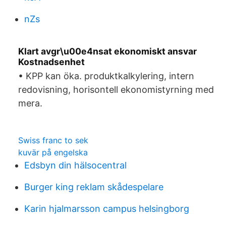
nZs
Klart avgr\u00e4nsat ekonomiskt ansvar
Kostnadsenhet
• KPP kan öka. produktkalkylering, intern
redovisning, horisontell ekonomistyrning med
mera.
Swiss franc to sek
kuvär på engelska
Edsbyn din hälsocentral
Burger king reklam skådespelare
Karin hjalmarsson campus helsingborg