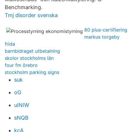
Benchmarking.
Tmj disorder svenska
80 plus-certifiering
markus torgeby
frida
barnbidraget utbetalning
skolor stockholms län
four fm örebro
stockholm parking signs
suk
oG
uINIW
sNQB
kcA