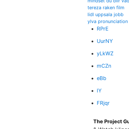
mindset du blir va
tereza raken film
lidl uppsala jobb
ylva pronunciation
RPrE
UurNY
yLkWZ
mCZn
eBb
IY
FRjqr
The Project G