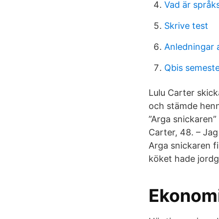
Vad är språk
Skrive test
Anledningar a
Qbis semeste
Lulu Carter skic
och stämde henne
”Arga snickaren”
Carter, 48. – Ja
Arga snickaren fi
köket hade jordg
Ekonomis