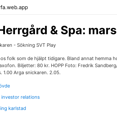
vfa.web.app
Herrgård & Spa: mar
ckaren - Sökning SVT Play
s folk som de hjälpt tidigare. Bland annat hemma h
axofon. Biljetter: 80 kr. HOPP Foto: Fredrik Sandberg
. 1.00 Arga snickaren. 2.05.
kövde
 investor relations
ing karlstad