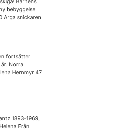
äskiga! Barnens
 ny bebyggelse
00 Arga snickaren
n fortsätter
år. Norra
lena Hernmyr 47
Lantz 1893-1969,
 Helena Från