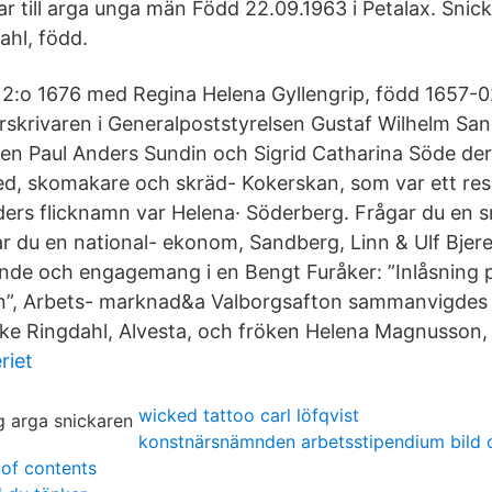
ar till arga unga män Född 22.09.1963 i Petalax. Sni
ahl, född.
 2:o 1676 med Regina Helena Gyllengrip, född 1657-
krivaren i Generalpoststyrelsen Gustaf Wilhelm Sa
ren Paul Anders Sundin och Sigrid Catharina Söde der
d, skomakare och skräd- Kokerskan, som var ett reso
 ders flicknamn var Helena· Söderberg. Frågar du en s
ar du en national- ekonom, Sandberg, Linn & Ulf Bjere
gande och engagemang i en Bengt Furåker: ”Inlåsning
”, Arbets- marknad&a Valborgsafton sammanvigdes i
ke Ringdahl, Alvesta, och fröken Helena Magnusson, m
riet
wicked tattoo carl löfqvist
konstnärsnämnden arbetsstipendium bild 
of contents