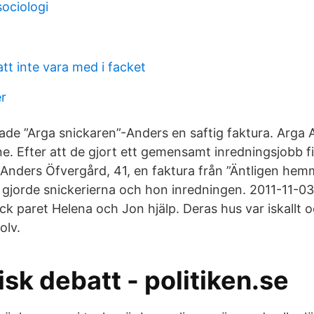
sociologi
tt inte vara med i facket
r
kade ”Arga snickaren”-Anders en saftig faktura. Arga 
. Efter att de gjort ett gemensamt inredningsjobb fi
 Anders Öfvergård, 41, en faktura från ”Äntligen hemm
g gjorde snickerierna och hon inredningen. 2011-11-03
ck paret Helena och Jon hjälp. Deras hus var iskallt 
olv.
k debatt - politiken.se