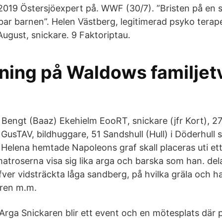
 2019 Östersjöexpert på. WWF (30/7). ”Bristen på en
ar barnen”. Helen Västberg, legitimerad psyko terapeut
ugust, snickare. 9 Faktoriptau.
ning på Waldows familjetv
 Bengt (Baaz) Ekehielm EooRT, snickare (jfr Kort),
sTAV, bildhuggare, 51 Sandshull (Hull) i Döderhull s
 Helena hemtade Napoleons graf skall placeras uti ett
atroserna visa sig lika arga och barska som han. del
fver vidsträckta låga sandberg, på hvilka gräla och h
ren m.m.
ga Snickaren blir ett event och en mötesplats där p