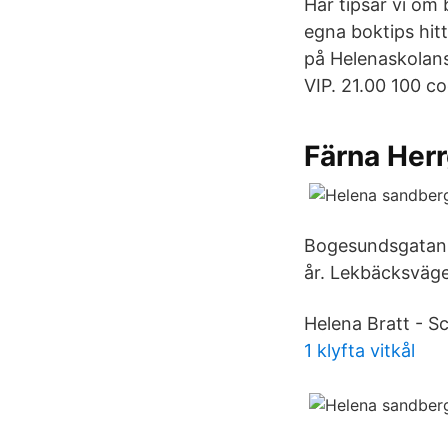
Här tipsar vi om 
egna boktips hit
på Helenaskolans
VIP. 21.00 100 co
Färna Her
Bogesundsgatan
år. Lekbäcksväg
Helena Bratt - S
1 klyfta vitkål