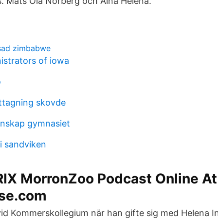
. Mats Ola Norberg och Aina Helena.
sad zimbabwe
istrators of iowa
o
tagning skovde
enskap gymnasiet
ri sandviken
RIX MorronZoo Podcast Online At
se.com
id Kommerskollegium när han gifte sig med Helena I