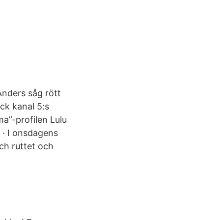
Anders såg rött
ck kanal 5:s
a”-profilen Lulu
 · I onsdagens
och ruttet och