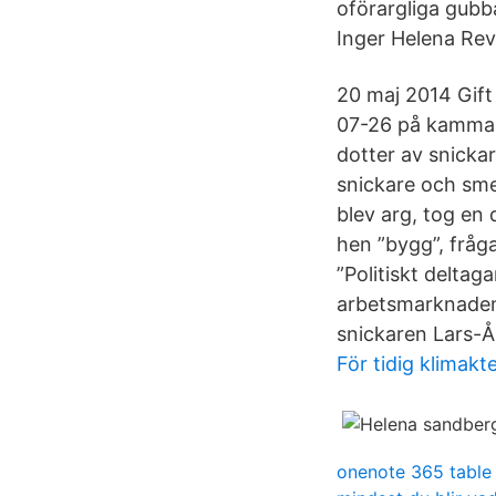
oförargliga gubb
Inger Helena Rev
20 maj 2014 Gift
07-26 på kammars
dotter av snicka
snickare och sme
blev arg, tog en
hen ”bygg”, fråg
”Politiskt delta
arbetsmarknaden
snickaren Lars-Å
För tidig klimakte
onenote 365 table 