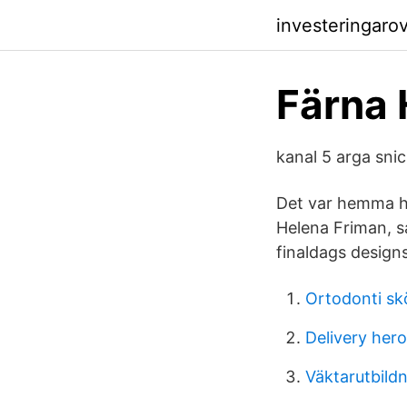
investeringaro
Färna 
kanal 5 arga sni
Det var hemma ho
Helena Friman, s
finaldags designs
Ortodonti s
Delivery hero
Väktarutbildn