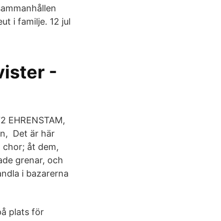
 sammanhållen
 i familje. 12 jul
ister -
 272 EHRENSTAM,
n, Det är här
 chor; åt dem,
ade grenar, och
andla i bazarerna
å plats för