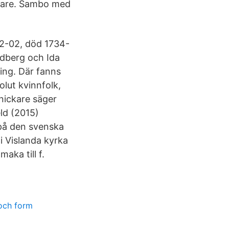
ckare. Sambo med
02-02, död 1734-
ndberg och Ida
ing. Där fanns
lut kvinnfolk,
nickare säger
ld (2015)
 på den svenska
 Vislanda kyrka
aka till f.
och form