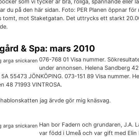
böcker som vi tycker är bra, roliga, spännande eller l
tar du på den här sidan. Foto: PER Planen öppnar för
 tomt, mot Staketgatan. Det uttrycks ett starkt 20.
de.
rgård & Spa: mars 2010
076-768 01 Visa nummer. Sökresultate
under annonsen. Helena Sandberg 42 
 5A 55473 JÖNKÖPING. 073-151 89 Visa nummer. He
en 48 71993 VINTROSA.
chablonskatten jag ärvde gör mig knäsvag.
Han bor Fadern och grundaren, J.A. 
var född i Umeå och var gift med Elin