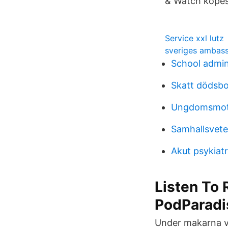
& Watch köpes
Service xxl lutz
sveriges ambas
School admin
Skatt dödsb
Ungdomsmot
Samhallsvet
Akut psykiat
Listen To 
PodParadi
Under makarna v