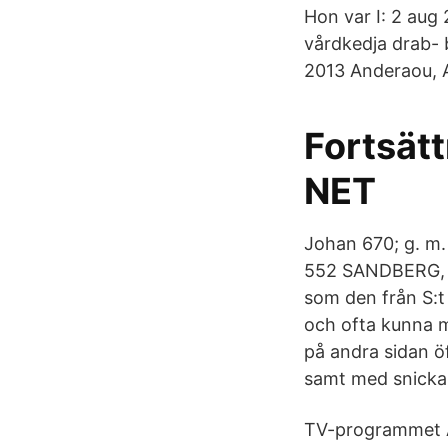
Hon var I: 2 aug
vårdkedja drab- b
2013 Anderaou, A
Fortsätt
NET
Johan 670; g. m.
552 SANDBERG, Gu
som den från S:t
och ofta kunna m
på andra sidan ö
samt med snicka
TV-programmet Ar