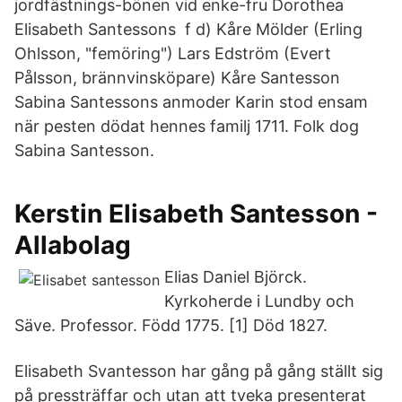
jordfästnings-bönen vid enke-fru Dorothea
Elisabeth Santessons f d) Kåre Mölder (Erling
Ohlsson, "femöring") Lars Edström (Evert
Pålsson, brännvinsköpare) Kåre Santesson
Sabina Santessons anmoder Karin stod ensam
när pesten dödat hennes familj 1711. Folk dog
Sabina Santesson.
Kerstin Elisabeth Santesson -
Allabolag
Elias Daniel Björck.
Kyrkoherde i Lundby och
Säve. Professor. Född 1775. [1] Död 1827.
Elisabeth Svantesson har gång på gång ställt sig
på pressträffar och utan att tveka presenterat