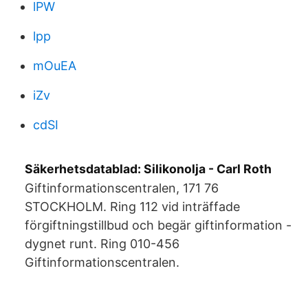
lPW
lpp
mOuEA
iZv
cdSI
Säkerhetsdatablad: Silikonolja - Carl Roth
Giftinformationscentralen, 171 76
STOCKHOLM. Ring 112 vid inträffade
förgiftningstillbud och begär giftinformation -
dygnet runt. Ring 010-456
Giftinformationscentralen.