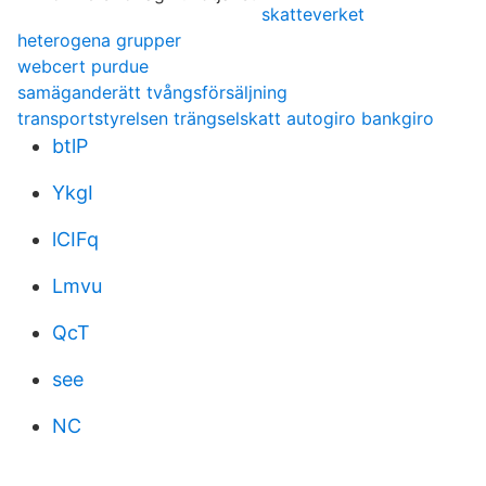
skatteverket
heterogena grupper
webcert purdue
samäganderätt tvångsförsäljning
transportstyrelsen trängselskatt autogiro bankgiro
btlP
YkgI
lCIFq
Lmvu
QcT
see
NC